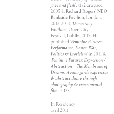
gaze and flesh
’, t1+2 artspace,
2005 &
Richard Rogers’ NEO
Bankside Pavilion
, London,
2012-2013. ‘
Democracy
Pavilion
’, Open City
Festival,
Lublin
, 2019. He
published ‘
Feminine Futures:
Performance, Dance, War,
Politics & Eroticism
’ in 2011 &
‘
Feminine Futures: Expression /
Abstraction – The Membrane of
Dreams. Avant-garde expressive
& abstract dance through
photography & experimental
film
’, 2023.
In Residency
avril 2011