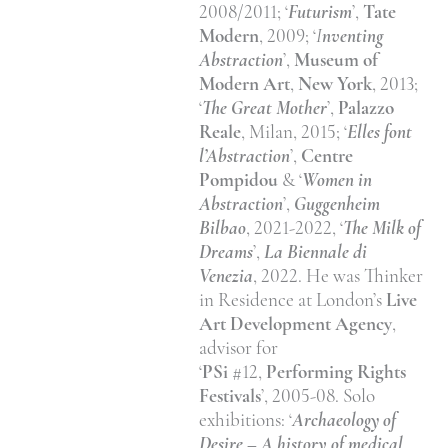
2008/2011; ‘
Futurism
’,
Tate
Modern
, 2009; ‘
I
nventing
Abstraction
’,
Museum of
Modern Art
,
New York
, 2013;
‘
The Great Mother
’,
Palazzo
Reale
, Milan, 2015; ‘
Elles font
l’Abstraction
’,
Centre
Pompidou
& ‘
Women in
Abstraction
’,
Guggenheim
Bilbao
, 2021-2022, ‘
The Milk of
Dreams
’,
La Biennale di
Venezia
, 2022. He was Thinker
in Residence at London’s
Live
Art Development Agency
,
advisor for
‘
PSi
#12,
Performing Rights
Festivals
’, 2005-08. Solo
exhibitions: ‘
Archaeology of
Desire – A history of medical