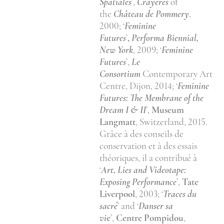
Spatiales
’,
Crayères
of
the
Château de Pommery
,
2000; ‘
Feminine
Futures
’
,
Performa Biennial,
New York
, 2009; ‘
Feminine
Futures
’,
Le
Consortium
Contemporary Art
Centre, Dijon, 2014; ‘
Feminine
Futures: The Membrane of the
Dream I & II
’,
Museum
Langmatt
, Switzerland, 2015.
Grâce à des conseils de
conservation et à des essais
théoriques, il a contribué à
‘
Art, Lies and Videotape:
Exposing Performance
’,
Tate
Liverpool
, 2003; ‘
Traces du
sacré
’ and ‘
Danser sa
vi
e
’,
Centre Pompidou
,