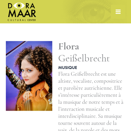
Skip
to
content
Flora
Geißelbrecht
MUSIQUE
Flora Geißelbrecht est une
altiste, vocaliste, compositrice
et parolière autrichienne. Elle
s’intéresse particulièrement à
la musique de notre temps et à
l’interaction musicale et
interdisciplinaire. Sa musique
tourne souvent autour de la
voix, de la parole et des mots.