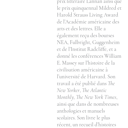
prix littéraire Lannan ainsi que
le prix quinquennal Mildred et
Harold Strauss Living Award
de l’Académie américaine des
arts et des lettres. Elle a
également reçu des bourses
NEA, Fulbright, Guggenheim
et de l’Institut Radcliffe, et a
donné les conférences William
E. Massey sur l’histoire de la
civilisation américaine à
l’université de Harvard. Son
travail a été publié dans
The
New Yorker
,
The Atlantic
Monthly, The New York Times
,
ainsi que dans de nombreuses
anthologies et manuels
scolaires. Son livre le plus
récent, un recueil d’histoires