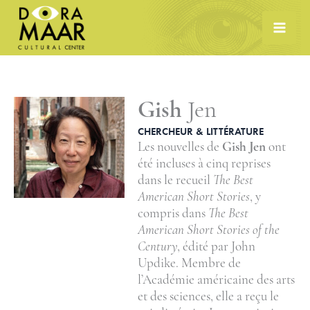
Skip
to
content
Gish
Jen
CHERCHEUR & LITTÉRATURE
Les nouvelles de
Gish Jen
ont
été incluses à cinq reprises
dans le recueil
The Best
American Short Stories
, y
compris dans
The Best
American Short Stories of the
Century
, édité par John
Updike. Membre de
l’Académie américaine des arts
et des sciences, elle a reçu le