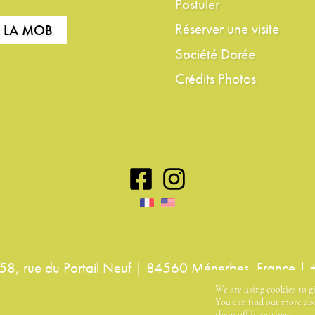
Postuler
Réserver une visite
R LA MOB
Société Dorée
Crédits Photos
8, rue du Portail Neuf | 84560 Ménerbes, France |
We are using cookies to g
You can find out more abo