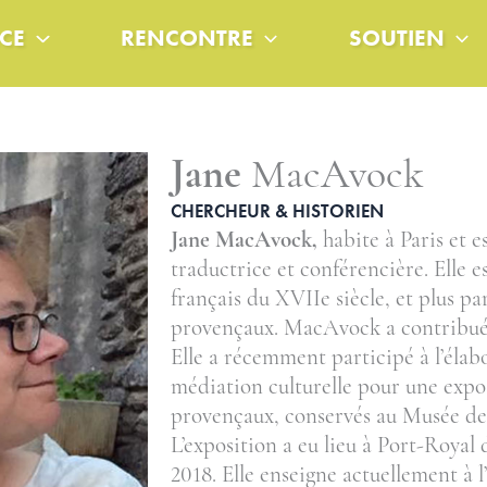
CE
RENCONTRE
SOUTIEN
Jane
MacAvock
CHERCHEUR & HISTORIEN
Jane MacAvock,
habite à Paris et e
traductrice et conférencière. Elle es
français du XVIIe siècle, et plus p
provençaux. MacAvock a contribué
Elle a récemment participé à l’élab
médiation culturelle pour une expos
provençaux, conservés au Musée de
L’exposition a eu lieu à Port-Roya
2018. Elle enseigne actuellement à 