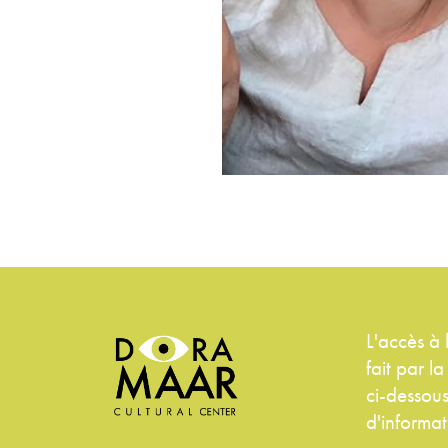
L'accès à
fait par l
ci-dessous
d'informat