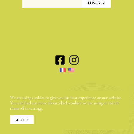
Maison Dora Maar | 58, rue du Portail Neuf | 84560
We are using cookies to give you the best experience on our website.
Ménerbes, France | +33 (0)4 90 72 54 70
You can find out more about which cookies we are using or switch
them off in
settings
.
ACCEPT