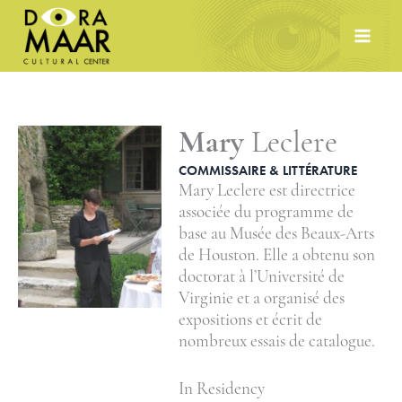
Skip
to
content
Mary
Leclere
COMMISSAIRE & LITTÉRATURE
Mary Leclere est directrice
associée du programme de
base au Musée des Beaux-Arts
de Houston. Elle a obtenu son
doctorat à l’Université de
Virginie et a organisé des
expositions et écrit de
nombreux essais de catalogue.
In Residency