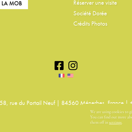
Réserver une visite
R LA MOB
Société Dorée
Crédits Photos
8, rue du Portail Neuf | 84560 Ménerbes, France |
We are using cookies to g
You can find out more abo
them off in
settings
.