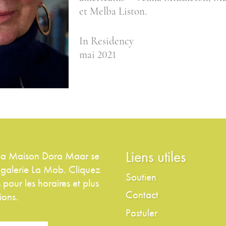
et Melba Liston.
In Residency
mai 2021
Liens utiles
 la Maison Dora Maar se
a galerie La Mob. Cliquez
Soutien
 pour les horaires et plus
Contact
ions.
Postuler