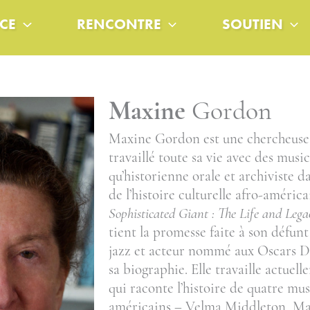
CE
RENCONTRE
SOUTIEN
Maxine
Gordon
Maxine Gordon est une chercheuse
travaillé toute sa vie avec des music
qu’historienne orale et archiviste d
de l’histoire culturelle afro-américa
Sophisticated Giant : The Life and Leg
tient la promesse faite à son défunt
jazz et acteur nommé aux Oscars 
sa biographie.
Elle travaille actuell
qui raconte l’histoire de quatre mus
américains – Velma Middleton, Maxi