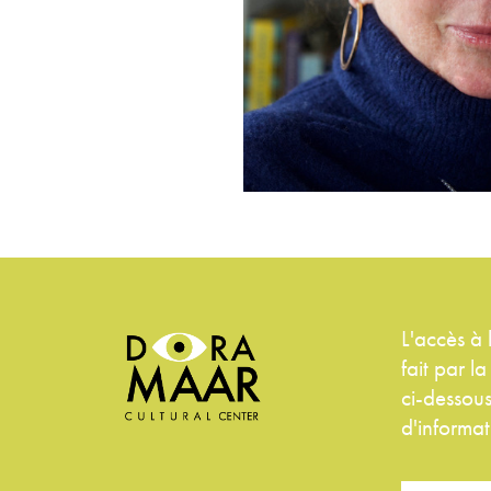
L'accès à
fait par l
ci-dessous
d'informat