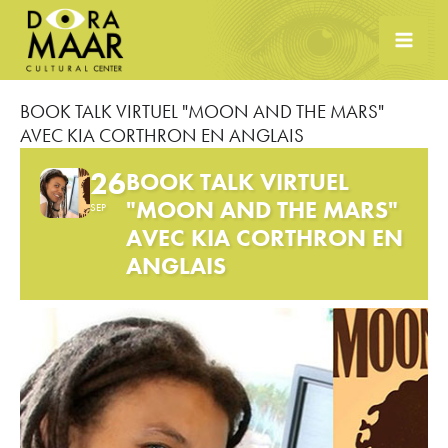
Skip
to
content
BOOK TALK VIRTUEL "MOON AND THE MARS"
AVEC KIA CORTHRON EN ANGLAIS
26
BOOK TALK VIRTUEL
"MOON AND THE MARS"
SEP
AVEC KIA CORTHRON EN
ANGLAIS