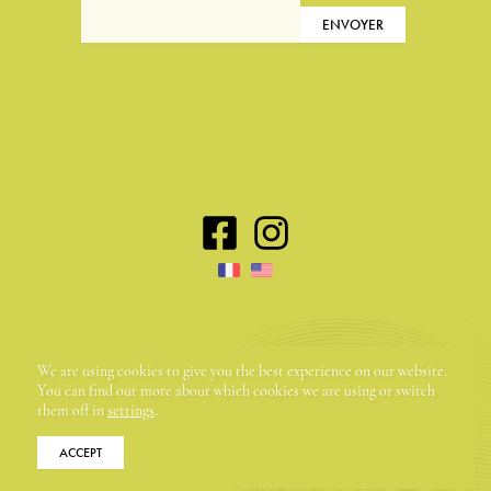
Maison Dora Maar | 58, rue du Portail Neuf | 84560
We are using cookies to give you the best experience on our website.
Ménerbes, France | +33 (0)4 90 72 54 70
You can find out more about which cookies we are using or switch
them off in
settings
.
ACCEPT