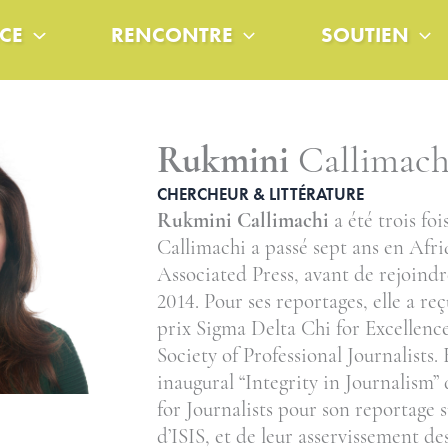
CE
RENCONTRE
SOUTIEN
Rukmini
Callimach
CHERCHEUR & LITTÉRATURE
Rukmini Callimachi
a été trois foi
Callimachi a passé sept ans en Afr
Associated Press, avant de rejoind
2014. Pour ses reportages, elle a reç
prix Sigma Delta Chi for Excellenc
Society of Professional Journalists.
E
inaugural “Integrity in Journalism” 
for Journalists pour son reportage s
d’ISIS, et de leur asservissement d