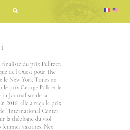
i
s finaliste du prix Pulitzer.
ique de l’Ouest pour The
re le New York Times en
u le prix George Polk et le
e in Journalism
de la
n 2016, elle a reçu le prix
de l’International Center
ur la théologie du viol
es femmes yazidies. Née